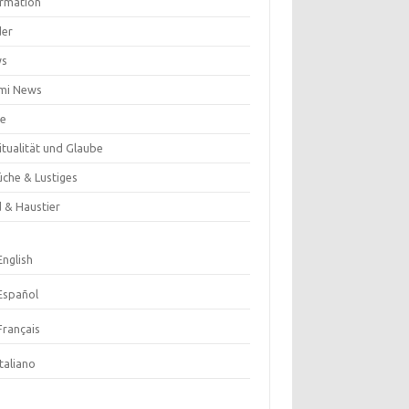
ormation
der
ws
mi News
se
itualität und Glaube
üche & Lustiges
d & Haustier
English
Español
Français
Italiano