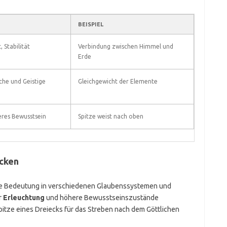
BEISPIEL
 Stabilität
Verbindung zwischen Himmel und
Erde
che und Geistige
Gleichgewicht der Elemente
eres Bewusstsein
Spitze weist nach oben
ecken
elle Bedeutung in verschiedenen Glaubenssystemen und
r
Erleuchtung
und höhere Bewusstseinszustände
Spitze eines Dreiecks für das Streben nach dem Göttlichen