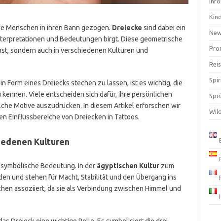
Inf
Kin
viele Menschen in ihren Bann gezogen.
Dreiecke
sind dabei ein
Ne
Interpretationen und Bedeutungen birgt. Diese geometrische
Pro
unst, sondern auch in verschiedenen Kulturen und
Rei
Spir
n Form eines Dreiecks stechen zu lassen, ist es wichtig, die
 kennen. Viele entscheiden sich dafür, ihre persönlichen
Spr
he Motive auszudrücken. In diesem Artikel erforschen wir
Wil
n Einflussbereiche von Dreiecken in Tattoos.
iedenen Kulturen
e symbolische Bedeutung. In der
ägyptischen Kultur
zum
den und stehen für Macht, Stabilität und den Übergang ins
ichen assoziiert, da sie als Verbindung zwischen Himmel und
das Dreieck eine wichtige Rolle. Es symbolisiert die drei