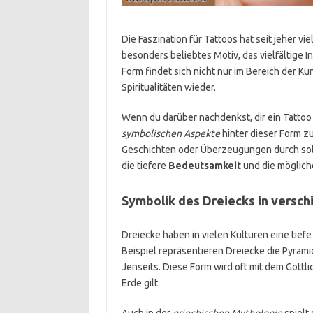
Die Faszination für Tattoos hat seit jeher 
besonders beliebtes Motiv, das vielfältige 
Form findet sich nicht nur im Bereich der K
Spiritualitäten wieder.
Wenn du darüber nachdenkst, dir ein Tattoo i
symbolischen Aspekte
hinter dieser Form zu
Geschichten oder Überzeugungen durch solc
die tiefere
Bedeutsamkeit
und die mögliche
Symbolik des Dreiecks in versch
Dreiecke haben in vielen Kulturen eine tief
Beispiel repräsentieren Dreiecke die Pyrami
Jenseits. Diese Form wird oft mit dem Göttl
Erde gilt.
Auch in der
griechischen Mythologie
spielt 