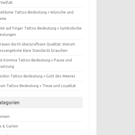
Vielfalt
teblume Tattoo Bedeutung » Wünsche und
ume
kte auf Finger Tattoo Bedeutung » Symbolische
eutungen
trauen durch überprüfbare Qualität: Warum
nessangebote klare Standards brauchen
kt Komma Tattoo Bedeutung » Pause und
tsetzung
eidon Tattoo Bedeutung » Gott des Meeres
guin Tattoo Bedeutung » Treue und Loyalität
ategorien
gemein
s & Garten