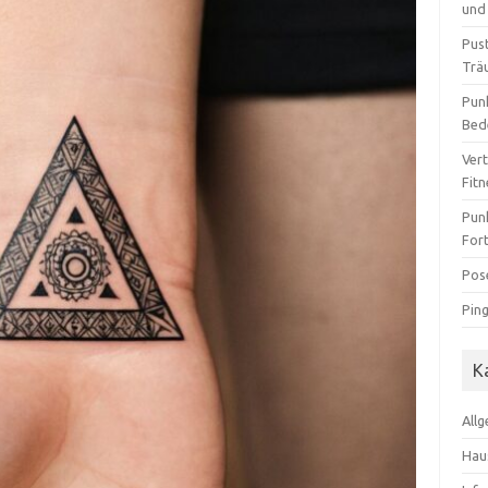
und 
Pus
Trä
Pun
Bed
Ver
Fit
Pun
For
Pos
Pin
K
All
Hau