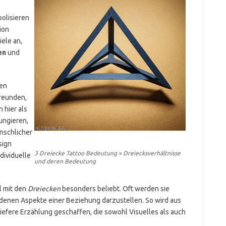
bolisieren
ion
iele an,
en
und
ten
Freunden,
 hier als
ungieren,
nschlicher
sign
3 Dreiecke Tattoo Bedeutung » Dreiecksverhältnisse
dividuelle
und deren Bedeutung
l mit den
Dreiecken
besonders beliebt. Oft werden sie
denen Aspekte einer Beziehung darzustellen. So wird aus
efere Erzählung geschaffen, die sowohl Visuelles als auch