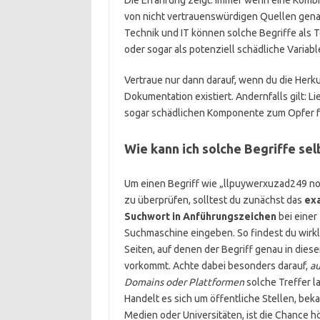
von nicht vertrauenswürdigen Quellen genan
Technik und IT können solche Begriffe als 
oder sogar als potenziell schädliche Variab
Vertraue nur dann darauf, wenn du die Herku
Dokumentation existiert. Andernfalls gilt: L
sogar schädlichen Komponente zum Opfer f
Wie kann ich solche Begriffe sel
Um einen Begriff wie „llpuywerxuzad249 no
zu überprüfen, solltest du zunächst das
ex
Suchwort in Anführungszeichen
bei einer
Suchmaschine eingeben. So findest du wirkl
Seiten, auf denen der Begriff genau in dies
vorkommt. Achte dabei besonders darauf,
au
Domains oder Plattformen
solche Treffer l
Handelt es sich um öffentliche Stellen, bek
Medien oder Universitäten, ist die Chance h