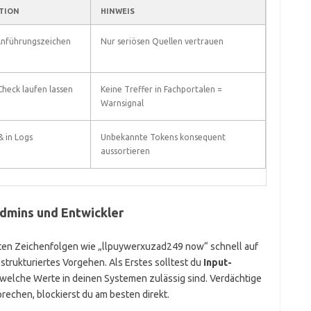
TION
HINWEIS
Anführungszeichen
Nur seriösen Quellen vertrauen
Check laufen lassen
Keine Treffer in Fachportalen =
Warnsignal
& in Logs
Unbekannte Tokens konsequent
aussortieren
Admins und Entwickler
ten Zeichenfolgen wie „llpuywerxuzad249 now“ schnell auf
strukturiertes Vorgehen. Als Erstes solltest du
Input-
 welche Werte in deinen Systemen zulässig sind. Verdächtige
rechen, blockierst du am besten direkt.