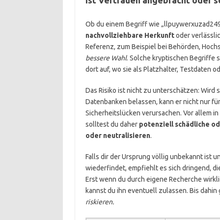
Ob du einem Begriff wie „llpuywerxuzad249
nachvollziehbare Herkunft
oder verlässli
Referenz, zum Beispiel bei Behörden, Hoch
bessere Wahl
. Solche kryptischen Begriffe 
dort auf, wo sie als Platzhalter, Testdaten 
Das Risiko ist nicht zu unterschätzen: Wird s
Datenbanken belassen, kann er nicht nur fü
Sicherheitslücken verursachen. Vor allem 
solltest du daher
potenziell schädliche o
oder neutralisieren
.
Falls dir der Ursprung völlig unbekannt ist 
wiederfindet, empfiehlt es sich dringend,
Erst wenn du durch eigene Recherche wirklic
kannst du ihn eventuell zulassen. Bis dahin g
riskieren.