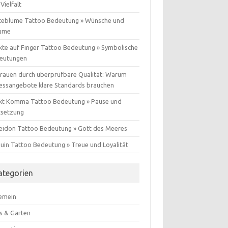
Vielfalt
teblume Tattoo Bedeutung » Wünsche und
ume
kte auf Finger Tattoo Bedeutung » Symbolische
eutungen
trauen durch überprüfbare Qualität: Warum
nessangebote klare Standards brauchen
kt Komma Tattoo Bedeutung » Pause und
tsetzung
eidon Tattoo Bedeutung » Gott des Meeres
guin Tattoo Bedeutung » Treue und Loyalität
ategorien
gemein
s & Garten