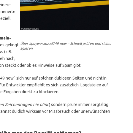
einere,
nerierte
eziell
main-
Über llpuywerxuzad249 now – Schnell prüfen und sicher
ies gelingt
agieren
s (z.B.
ieh nach,
on steckt oder ob es Hinweise auf Spam gibt.
49 now“ sich nur auf solchen dubiosen Seiten und nicht in
Für Entwickler empfiehlt es sich zusätzlich, Logdateien auf
e Eingaben direkt zu blockieren.
n Zeichenfolgen nie blind
, sondern prüfe immer sorgfältig
kannst du dich wirksam vor Missbrauch oder unerwünschten
ollte man den Begriff entfernen?