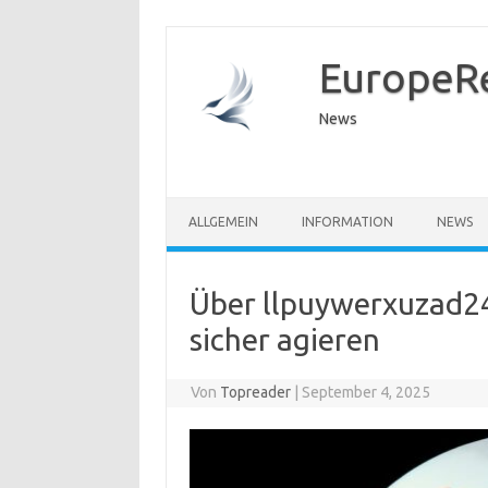
EuropeR
News
ALLGEMEIN
INFORMATION
NEWS
Über llpuywerxuzad24
sicher agieren
Von
Topreader
|
September 4, 2025