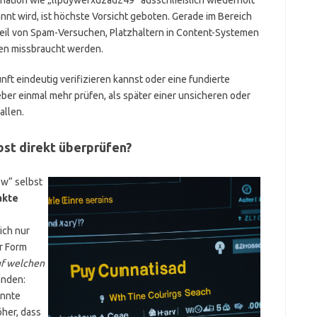
nt wird, ist höchste Vorsicht geboten. Gerade im Bereich
Teil von Spam-Versuchen, Platzhaltern in Content-Systemen
len missbraucht werden.
nft eindeutig verifizieren kannst oder eine fundierte
ieber einmal mehr prüfen, als später einer unsicheren oder
allen.
bst direkt überprüfen?
w“ selbst
akte
ich nur
er Form
f welchen
anden:
annte
öher, dass