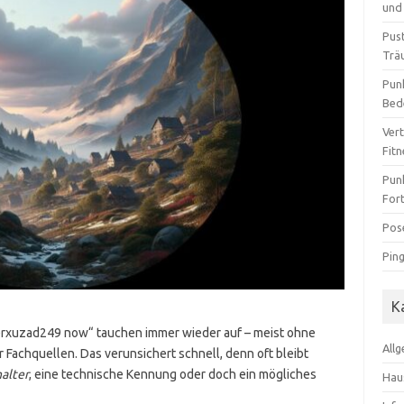
und 
Pus
Trä
Pun
Bed
Ver
Fit
Pun
For
Pos
Pin
K
rxuzad249 now“ tauchen immer wieder auf – meist ohne
All
 Fachquellen. Das verunsichert schnell, denn oft bleibt
alter
, eine technische Kennung oder doch ein mögliches
Hau