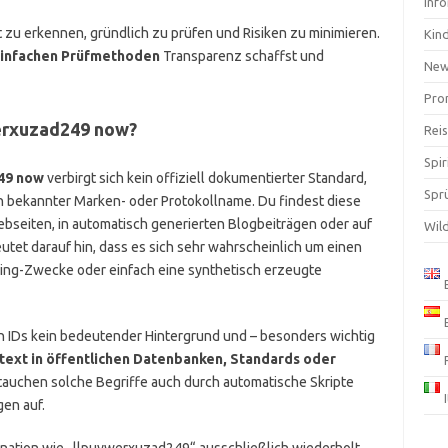
Inf
t zu erkennen, gründlich zu prüfen und Risiken zu minimieren.
Kin
infachen Prüfmethoden
Transparenz schaffst und
Ne
Pro
erxuzad249 now?
Rei
Spir
49 now
verbirgt sich kein offiziell dokumentierter Standard,
Spr
n bekannter Marken- oder Protokollname. Du findest diese
seiten, in automatisch generierten Blogbeiträgen oder auf
Wil
tet darauf hin, dass es sich sehr wahrscheinlich um einen
king-Zwecke oder einfach eine synthetisch erzeugte
en IDs kein bedeutender Hintergrund und – besonders wichtig
ntext in öffentlichen Datenbanken, Standards oder
tauchen solche Begriffe auch durch automatische Skripte
en auf.
ination wie „llpuywerxuzad249“ ausschließlich wiederholt