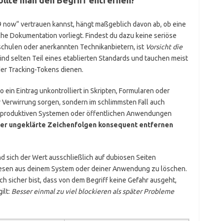
 now“ vertrauen kannst, hängt maßgeblich davon ab, ob eine
che Dokumentation vorliegt. Findest du dazu keine seriöse
schulen oder anerkannten Technikanbietern, ist
Vorsicht die
sind selten Teil eines etablierten Standards und tauchen meist
oder Tracking-Tokens dienen.
o ein Eintrag unkontrolliert in Skripten, Formularen oder
r Verwirrung sorgen, sondern im schlimmsten Fall auch
in produktiven Systemen oder öffentlichen Anwendungen
der ungeklärte Zeichenfolgen konsequent entfernen
und sich der Wert ausschließlich auf dubiosen Seiten
 diesen aus deinem System oder deiner Anwendung zu löschen.
h sicher bist, dass von dem Begriff keine Gefahr ausgeht,
ilt:
Besser einmal zu viel blockieren als später Probleme