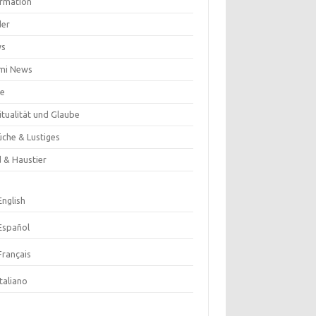
ormation
der
ws
mi News
se
itualität und Glaube
üche & Lustiges
d & Haustier
English
Español
Français
Italiano