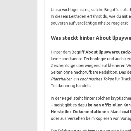
Umso wichtiger ist es, solche Begriffe sofor
In diesem Leitfaden erfährst du, wie du mit
e
souverän auf verdächtige Inhalte reagierst.
Was steckt hinter About llpuyw
Hinter dem Begriff
About llpuywerxuzad2
keine anerkannte Technologie und auch kei
Zeichenfolge überwiegend auf kleineren Web
Seiten ohne nachprüfbare Redaktion. Das deu
Platzhalter
, ein
technisches Token
für Trac
Testkennung handelt.
In der Regel steht hinter solchen kryptisch
– meist gibt es dazu
keinen offiziellen Ko
Hersteller-Dokumentationen
. Manchmal 
oder aus Versehen beim Kopieren von Vorlag
Die Erfahrung zeigt: Immer wenn eine Komb