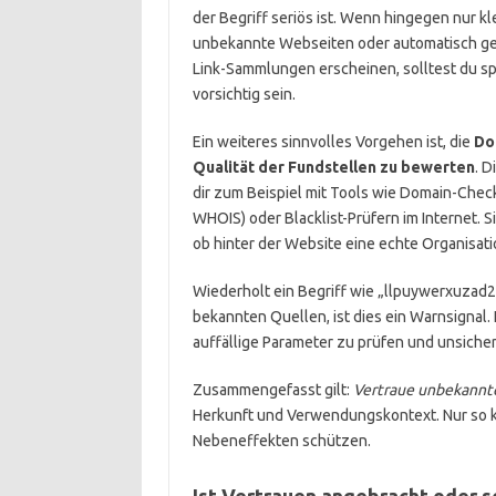
der Begriff seriös ist. Wenn hingegen nur kl
unbekannte Webseiten oder automatisch ge
Link-Sammlungen erscheinen, solltest du sp
vorsichtig sein.
Ein weiteres sinnvolles Vorgehen ist, die
Do
Qualität der Fundstellen zu bewerten
. D
dir zum Beispiel mit Tools wie Domain-Check
WHOIS) oder Blacklist-Prüfern im Internet. S
ob hinter der Website eine echte Organisati
Wiederholt ein Begriff wie „llpuywerxuzad2
bekannten Quellen, ist dies ein Warnsignal. 
auffällige Parameter zu prüfen und unsicher
Zusammengefasst gilt:
Vertraue unbekannte
Herkunft und Verwendungskontext. Nur so 
Nebeneffekten schützen.
Ist Vertrauen angebracht oder s