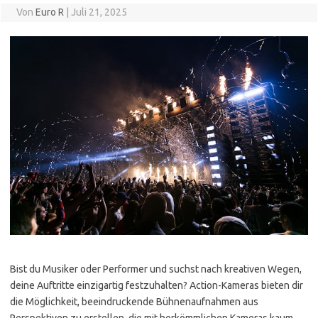
Von
Euro R
|
Juli 21, 2025
Bist du Musiker oder Performer und suchst nach kreativen Wegen,
deine Auftritte einzigartig festzuhalten? Action-Kameras bieten dir
die Möglichkeit, beeindruckende Bühnenaufnahmen aus