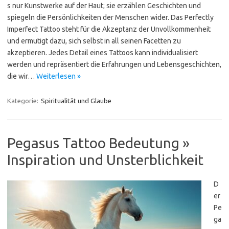
s nur Kunstwerke auf der Haut; sie erzählen Geschichten und
spiegeln die Persönlichkeiten der Menschen wider. Das Perfectly
Imperfect Tattoo steht für die Akzeptanz der Unvollkommenheit
und ermutigt dazu, sich selbst in all seinen Facetten zu
akzeptieren. Jedes Detail eines Tattoos kann individualisiert
werden und repräsentiert die Erfahrungen und Lebensgeschichten,
die wir…
Weiterlesen »
Kategorie:
Spiritualität und Glaube
Pegasus Tattoo Bedeutung »
Inspiration und Unsterblichkeit
D
er
Pe
ga