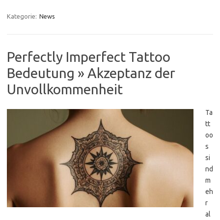
Kategorie:
News
Perfectly Imperfect Tattoo
Bedeutung » Akzeptanz der
Unvollkommenheit
Ta
tt
oo
s
si
nd
m
eh
r
al