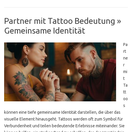
Partner mit Tattoo Bedeutung »
Gemeinsame Identität
Pa
rt
ne
r
mi
t
Ta
tt
oo
s
können eine tiefe gemeinsame Identität darstellen, die über das
visuelle Element hinausgeht. Tattoos werden oft zum Symbol für
Verbundenheit und teilen bedeutende Erlebnisse miteinander. Sie