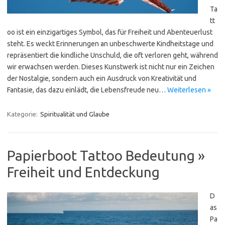
Ta
tt
oo ist ein einzigartiges Symbol, das für Freiheit und Abenteuerlust
steht. Es weckt Erinnerungen an unbeschwerte Kindheitstage und
repräsentiert die kindliche Unschuld, die oft verloren geht, während
wir erwachsen werden. Dieses Kunstwerk ist nicht nur ein Zeichen
der Nostalgie, sondern auch ein Ausdruck von Kreativität und
Fantasie, das dazu einlädt, die Lebensfreude neu…
Weiterlesen »
Kategorie:
Spiritualität und Glaube
Papierboot Tattoo Bedeutung »
Freiheit und Entdeckung
D
as
Pa