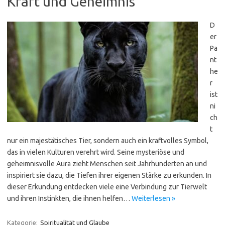
Kraft und Geheimnis
D
er
Pa
nt
he
r
ist
ni
ch
t
nur ein majestätisches Tier, sondern auch ein kraftvolles Symbol,
das in vielen Kulturen verehrt wird. Seine mysteriöse und
geheimnisvolle Aura zieht Menschen seit Jahrhunderten an und
inspiriert sie dazu, die Tiefen ihrer eigenen Stärke zu erkunden. In
dieser Erkundung entdecken viele eine Verbindung zur Tierwelt
und ihren Instinkten, die ihnen helfen…
Weiterlesen »
Kategorie:
Spiritualität und Glaube