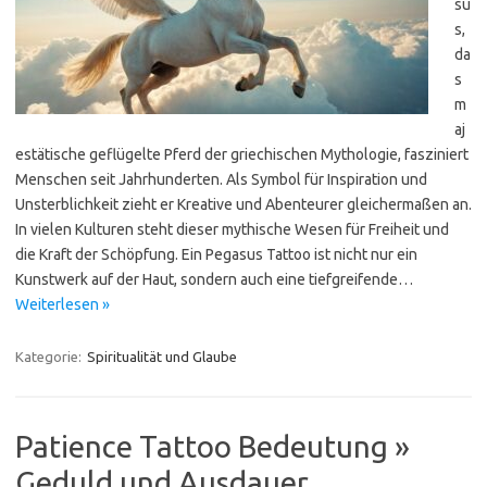
su
s,
da
s
m
aj
estätische geflügelte Pferd der griechischen Mythologie, fasziniert
Menschen seit Jahrhunderten. Als Symbol für Inspiration und
Unsterblichkeit zieht er Kreative und Abenteurer gleichermaßen an.
In vielen Kulturen steht dieser mythische Wesen für Freiheit und
die Kraft der Schöpfung. Ein Pegasus Tattoo ist nicht nur ein
Kunstwerk auf der Haut, sondern auch eine tiefgreifende…
Weiterlesen »
Kategorie:
Spiritualität und Glaube
Patience Tattoo Bedeutung »
Geduld und Ausdauer