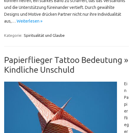
können helfen, ein starkes Band zu schaffen, das das Verständnis
und die Unterstützung füreinander vertieft. Durch gewählte
Designs und Motive drücken Partner nicht nur ihre Individualität
aus,…
Weiterlesen »
Kategorie:
Spiritualität und Glaube
Papierflieger Tattoo Bedeutung »
Kindliche Unschuld
Ei
n
Pa
pi
er
fli
eg
er