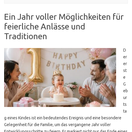
Ein Jahr voller Möglichkeiten für
feierliche Anlässe und
Traditionen
D
er
er
st
e
G
eb
ur
ts
ta
g eines Kindes ist ein bedeutendes Ereignis und eine besondere
Gelegenheit für die Familie, um das vergangene Jahr voller
Entwicklungsschritte zu feiern. Er markiert nicht nur das Ende eines