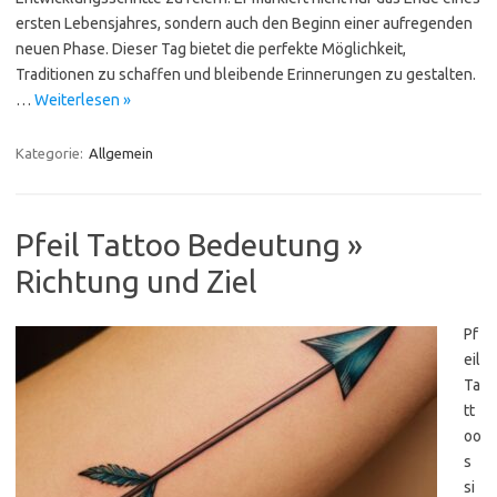
ersten Lebensjahres, sondern auch den Beginn einer aufregenden
neuen Phase. Dieser Tag bietet die perfekte Möglichkeit,
Traditionen zu schaffen und bleibende Erinnerungen zu gestalten.
…
Weiterlesen »
Kategorie:
Allgemein
Pfeil Tattoo Bedeutung »
Richtung und Ziel
Pf
eil
Ta
tt
oo
s
si