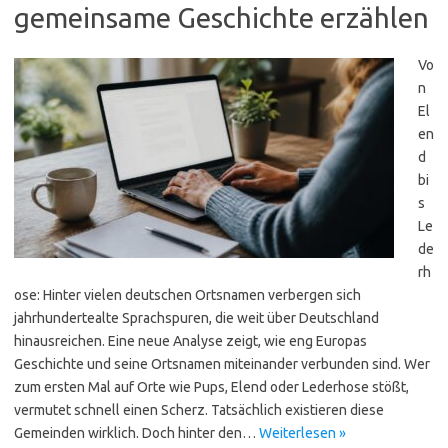
gemeinsame Geschichte erzählen
Vo
n
El
en
d
bi
s
Le
de
rh
ose: Hinter vielen deutschen Ortsnamen verbergen sich
jahrhundertealte Sprachspuren, die weit über Deutschland
hinausreichen. Eine neue Analyse zeigt, wie eng Europas
Geschichte und seine Ortsnamen miteinander verbunden sind. Wer
zum ersten Mal auf Orte wie Pups, Elend oder Lederhose stößt,
vermutet schnell einen Scherz. Tatsächlich existieren diese
Gemeinden wirklich. Doch hinter den…
Weiterlesen »