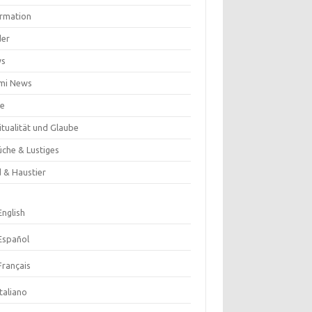
ormation
der
ws
mi News
se
itualität und Glaube
üche & Lustiges
d & Haustier
English
Español
Français
Italiano