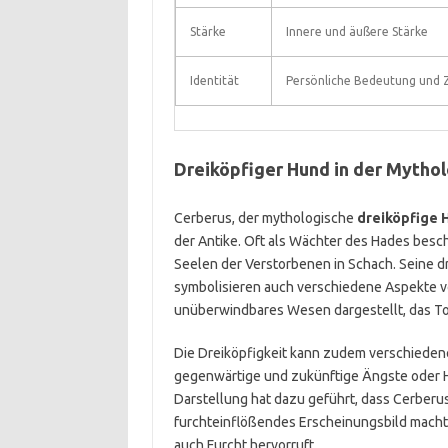
Stärke
Innere und äußere Stärke
Identität
Persönliche Bedeutung und Z
Dreiköpfiger Hund in der Mytho
Cerberus, der mythologische
dreiköpfige 
der Antike. Oft als Wächter des Hades besc
Seelen der Verstorbenen in Schach. Seine dr
symbolisieren auch verschiedene Aspekte 
unüberwindbares Wesen dargestellt, das To
Die Dreiköpfigkeit kann zudem verschieden
gegenwärtige und zukünftige Ängste oder H
Darstellung hat dazu geführt, dass Cerberus
furchteinflößendes Erscheinungsbild macht 
auch Furcht hervorruft.