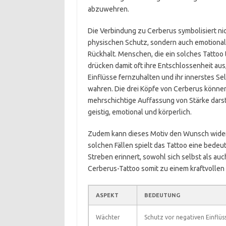
abzuwehren.
Die Verbindung zu Cerberus symbolisiert ni
physischen Schutz, sondern auch emotiona
Rückhalt. Menschen, die ein solches Tattoo 
drücken damit oft ihre Entschlossenheit aus
Einflüsse fernzuhalten und ihr innerstes Se
wahren. Die drei Köpfe von Cerberus könne
mehrschichtige Auffassung von Stärke darst
geistig, emotional und körperlich.
Zudem kann dieses Motiv den Wunsch widersp
solchen Fällen spielt das Tattoo eine bedeu
Streben erinnert, sowohl sich selbst als au
Cerberus-Tattoo somit zu einem kraftvollen 
ASPEKT
BEDEUTUNG
Wächter
Schutz vor negativen Einflüs