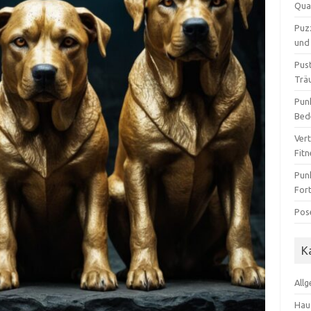
Qua
Puz
und 
Pus
Trä
Pun
Bed
Ver
Fit
Pun
For
Pos
K
All
Hau