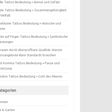
lle Tattoo Bedeutung » Anmut und Gefahr
zle Tattoo Bedeutung » Zusammengehörigkeit
Vielfalt
teblume Tattoo Bedeutung » Wünsche und
ume
kte auf Finger Tattoo Bedeutung » Symbolische
eutungen
trauen durch überprüfbare Qualität: Warum
nessangebote klare Standards brauchen
kt Komma Tattoo Bedeutung » Pause und
tsetzung
eidon Tattoo Bedeutung » Gott des Meeres
ategorien
gemein
s & Garten