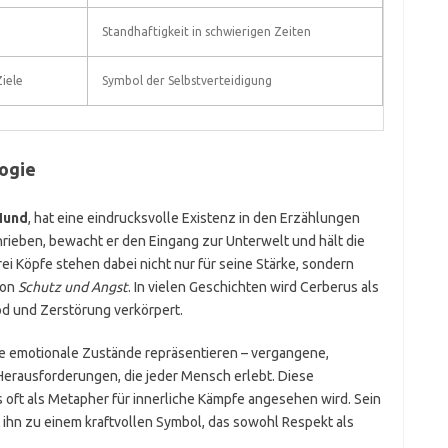
Standhaftigkeit in schwierigen Zeiten
iele
Symbol der Selbstverteidigung
logie
Hund
, hat eine eindrucksvolle Existenz in den Erzählungen
hrieben, bewacht er den Eingang zur Unterwelt und hält die
ei Köpfe stehen dabei nicht nur für seine Stärke, sondern
von
Schutz und Angst
. In vielen Geschichten wird Cerberus als
d und Zerstörung verkörpert.
e emotionale Zustände repräsentieren – vergangene,
erausforderungen, die jeder Mensch erlebt. Diese
 oft als Metapher für innerliche Kämpfe angesehen wird. Sein
ihn zu einem kraftvollen Symbol, das sowohl Respekt als