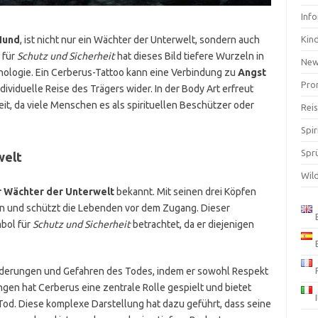
Inf
Hund
, ist nicht nur ein Wächter der Unterwelt, sondern auch
Kin
 für
Schutz und Sicherheit
hat dieses Bild tiefere Wurzeln in
Ne
ologie. Ein Cerberus-Tattoo kann eine Verbindung zu
Angst
Pro
ndividuelle Reise des Trägers wider. In der Body Art erfreut
eit, da viele Menschen es als spirituellen Beschützer oder
Rei
Spir
Spr
welt
Wil
r Wächter der Unterwelt
bekannt. Mit seinen drei Köpfen
n und schützt die Lebenden vor dem Zugang. Dieser
mbol für
Schutz und Sicherheit
betrachtet, da er diejenigen
orderungen und Gefahren des Todes, indem er sowohl Respekt
ungen hat Cerberus eine zentrale Rolle gespielt und bietet
Tod. Diese komplexe Darstellung hat dazu geführt, dass seine