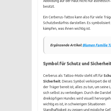
Abbildung auf der Haut nicht nur ästhetisch
besitzt.
Ein Cerberus-Tattoo kann also für viele Trä
Schutzbedürfnis darstellen. Es symbolisiert 
kämpfen, was ihnen wichtig ist.
Ergänzende Artikel:
Blumen Familie T
Symbol für Schutz und Sicherhei
Cerberus als Tattoo-Motiv steht oft für
Schu
Sicherheit
. Dieses Symbol verkörpert die I
der Träger bereit ist, alles zu tun, um seine
sich selbst zu verteidigen. Durch die Darste
dreiköpfigen Hundes wird visuell hervorgeh
wichtig es ist, in schwierigen Situationen
Standhaftigkeit zu zeigen und mögliche Ge