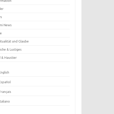
ormation
der
ws
mi News
se
itualität und Glaube
üche & Lustiges
d & Haustier
English
Español
Français
Italiano