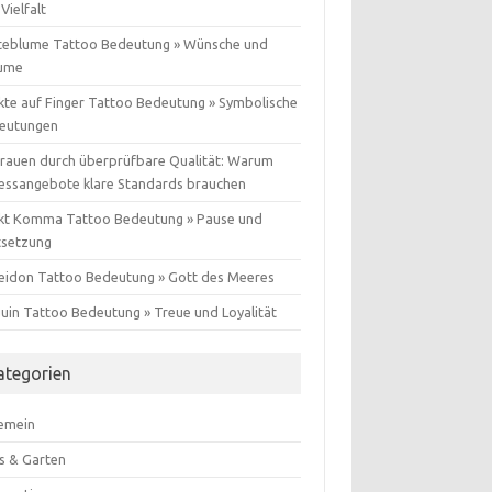
Vielfalt
teblume Tattoo Bedeutung » Wünsche und
ume
kte auf Finger Tattoo Bedeutung » Symbolische
eutungen
trauen durch überprüfbare Qualität: Warum
nessangebote klare Standards brauchen
kt Komma Tattoo Bedeutung » Pause und
tsetzung
eidon Tattoo Bedeutung » Gott des Meeres
guin Tattoo Bedeutung » Treue und Loyalität
ategorien
gemein
s & Garten