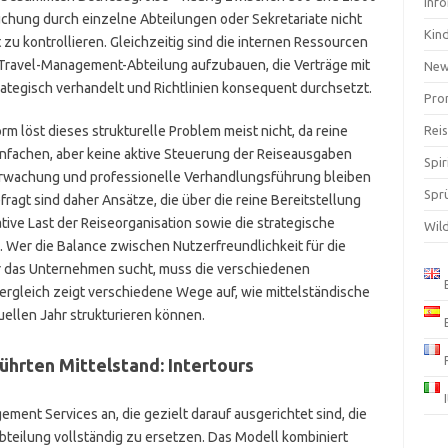
Inf
uchung durch einzelne Abteilungen oder Sekretariate nicht
Kin
zu kontrollieren. Gleichzeitig sind die internen Ressourcen
 Travel-Management-Abteilung aufzubauen, die Verträge mit
Ne
rategisch verhandelt und Richtlinien konsequent durchsetzt.
Pro
m löst dieses strukturelle Problem meist nicht, da reine
Rei
fachen, aber keine aktive Steuerung der Reiseausgaben
Spir
rwachung und professionelle Verhandlungsführung bleiben
Spr
ragt sind daher Ansätze, die über die reine Bereitstellung
ive Last der Reiseorganisation sowie die strategische
Wil
Wer die Balance zwischen Nutzerfreundlichkeit für die
ür das Unternehmen sucht, muss die verschiedenen
rgleich zeigt verschiedene Wege auf, wie mittelständische
ellen Jahr strukturieren können.
ührten Mittelstand: Intertours
gement Services an, die gezielt darauf ausgerichtet sind, die
bteilung vollständig zu ersetzen. Das Modell kombiniert