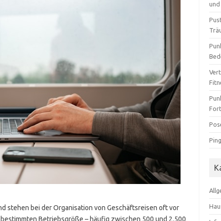
und 
Pus
Trä
Pun
Bed
Ver
Fit
Pun
For
Pos
Pin
K
All
Hau
 stehen bei der Organisation von Geschäftsreisen oft vor
 bestimmten Betriebsgröße – häufig zwischen 500 und 2.500