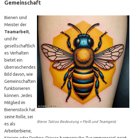
Gemeinschaft
Bienen sind
Meister der
Teamarbeit
,
und ihr
gesellschaftlich
es Verhalten
bietet ein
überraschendes
Bild davon, wie
Gemeinschaften
funktionieren
können. Jedes
Mitglied im
Bienenstock hat
seine Rolle, sei
Biene Tattoo Bedeutung » Fleiß und Teamgeist
es als
Arbeiterbiene,