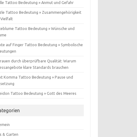
lle Tattoo Bedeutung » Anmut und Gefahr
zle Tattoo Bedeutung » Zusammengehörigkeit
Vielfalt
teblume Tattoo Bedeutung » Wünsche und
ume
kte auf Finger Tattoo Bedeutung » Symbolische
eutungen
trauen durch überprüfbare Qualität: Warum
nessangebote klare Standards brauchen
kt Komma Tattoo Bedeutung » Pause und
tsetzung
eidon Tattoo Bedeutung » Gott des Meeres
ategorien
gemein
s & Garten