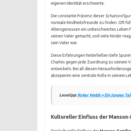
eigenen Identität erschwerte.
Die constante Präsenz dieser
Schattenfigu
normale Kindheitsfreunde zu finden. Oft fühl
Altersgenossen ein unbeschwertes Leben fü
seinen Vater gemacht, und viele Kinder reag
sein Vater war.
Diese Erfahrungen hinterließen tiefe Spure
Charles gegen jede Zuordnung zu seinem Va
entwickeln. Bei all diesen Herausforderun
akzepieren eine zentrale Rolle in seinem Le
Lesetipp:
Ryker Webb » Ein junges Tal
Kultureller Einfluss der Manson-
Der kulturelle Einfluss der
Manson-Familie