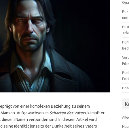
Qua
Puz
und 
Pus
Trä
Pun
Bed
Ver
Fit
Pun
For
Pos
K
geprägt von einer komplexen Beziehung zu seinem
es Manson. Aufgewachsen im
Schatten des Vaters
, kämpft er
All
t diesem Namen verbunden sind. In diesem Artikel wird
d seine Identität jenseits der Dunkelheit seines Vaters
Hau