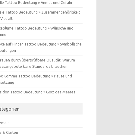
lle Tattoo Bedeutung » Anmut und Gefahr
zle Tattoo Bedeutung » Zusammengehörigkeit
Vielfalt
teblume Tattoo Bedeutung » Wünsche und
ume
kte auf Finger Tattoo Bedeutung » Symbolische
eutungen
trauen durch überprüfbare Qualität: Warum
nessangebote klare Standards brauchen
kt Komma Tattoo Bedeutung » Pause und
tsetzung
eidon Tattoo Bedeutung » Gott des Meeres
ategorien
gemein
s & Garten