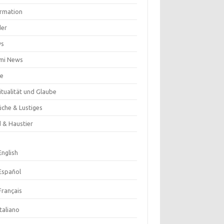
ormation
der
ws
mi News
se
itualität und Glaube
üche & Lustiges
d & Haustier
English
Español
Français
Italiano