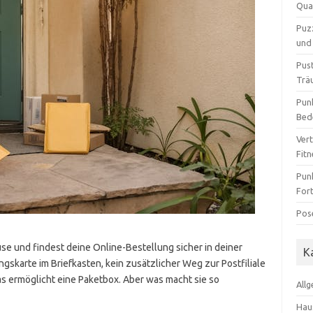
Qua
Puz
und 
Pus
Trä
Pun
Bed
Ver
Fit
Pun
For
Pos
e und findest deine Online-Bestellung sicher in deiner
K
gskarte im Briefkasten, kein zusätzlicher Weg zur Postfiliale
as ermöglicht eine Paketbox. Aber was macht sie so
All
Hau