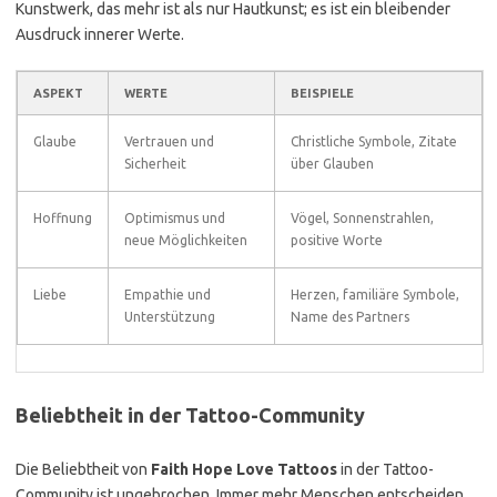
Kunstwerk, das mehr ist als nur Hautkunst; es ist ein bleibender
Ausdruck innerer Werte.
ASPEKT
WERTE
BEISPIELE
Glaube
Vertrauen und
Christliche Symbole, Zitate
Sicherheit
über Glauben
Hoffnung
Optimismus und
Vögel, Sonnenstrahlen,
neue Möglichkeiten
positive Worte
Liebe
Empathie und
Herzen, familiäre Symbole,
Unterstützung
Name des Partners
Beliebtheit in der Tattoo-Community
Die Beliebtheit von
Faith Hope Love Tattoos
in der Tattoo-
Community ist ungebrochen. Immer mehr Menschen entscheiden