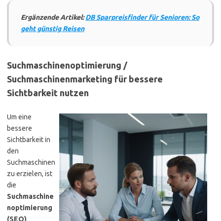
Ergänzende Artikel:
DB Sparpreisfinder für Senioren: So
geht günstig Reisen
Suchmaschinenoptimierung /
Suchmaschinenmarketing für bessere
Sichtbarkeit nutzen
Um eine
bessere
Sichtbarkeit in
den
Suchmaschinen
zu erzielen, ist
die
Suchmaschine
noptimierung
(SEO)