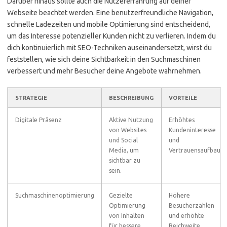
Darüber hinaus sollte auch die Nutzererfahrung auf deiner
Webseite beachtet werden. Eine benutzerfreundliche Navigation,
schnelle Ladezeiten und mobile Optimierung sind entscheidend,
um das Interesse potenzieller Kunden nicht zu verlieren. Indem du
dich kontinuierlich mit SEO-Techniken auseinandersetzt, wirst du
feststellen, wie sich deine Sichtbarkeit in den Suchmaschinen
verbessert und mehr Besucher deine Angebote wahrnehmen.
STRATEGIE
BESCHREIBUNG
VORTEILE
Digitale Präsenz
Aktive Nutzung
Erhöhtes
von Websites
Kundeninteresse
und Social
und
Media, um
Vertrauensaufbau.
sichtbar zu
sein.
Suchmaschinenoptimierung
Gezielte
Höhere
Optimierung
Besucherzahlen
von Inhalten
und erhöhte
für bessere
Reichweite.