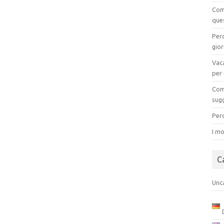
Come
que
Perc
gio
Vaca
per
Com
sug
Per
I mo
C
Unc