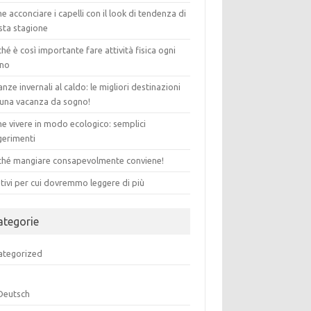
 acconciare i capelli con il look di tendenza di
sta stagione
hé è così importante fare attività fisica ogni
rno
nze invernali al caldo: le migliori destinazioni
 una vacanza da sogno!
e vivere in modo ecologico: semplici
gerimenti
ché mangiare consapevolmente conviene!
tivi per cui dovremmo leggere di più
ategorie
ategorized
Deutsch