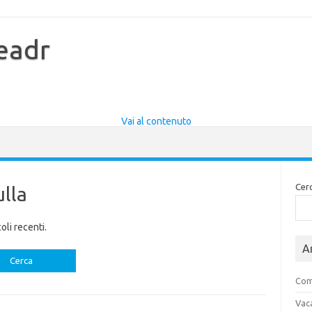
eadr
Vai al contenuto
Cer
ulla
oli recenti.
Ar
Come
Vaca