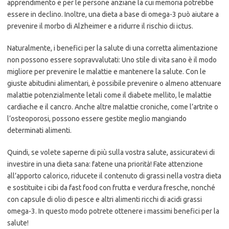
apprendimento e per le persone anziane la cui memoria potrebbe
essere in declino. Inoltre, una dieta a base di omega-3 può aiutare a
prevenire il morbo di Alzheimer e a ridurre il rischio di ictus.
Naturalmente, i benefici per la salute di una corretta alimentazione
non possono essere sopravvalutati: Uno stile di vita sano è il modo
migliore per prevenire le malattie e mantenere la salute. Con le
giuste abitudini alimentari, è possibile prevenire o almeno attenuare
malattie potenzialmente letali come il diabete mellito, le malattie
cardiache e il cancro. Anche altre malattie croniche, come l’artrite o
l’osteoporosi, possono essere gestite meglio mangiando
determinati alimenti.
Quindi, se volete saperne di più sulla vostra salute, assicuratevi di
investire in una dieta sana: fatene una priorità! Fate attenzione
all’apporto calorico, riducete il contenuto di grassi nella vostra dieta
e sostituite i cibi da fast food con frutta e verdura fresche, nonché
con capsule di olio di pesce e altri alimenti ricchi di acidi grassi
omega-3. In questo modo potrete ottenere i massimi benefici per la
salute!