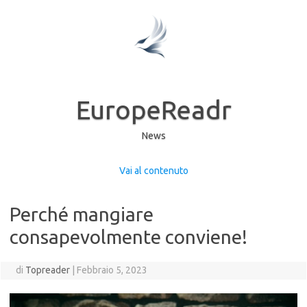
EuropeReadr
News
Vai al contenuto
Perché mangiare
consapevolmente conviene!
di
Topreader
|
Febbraio 5, 2023