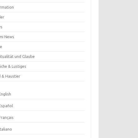
ormation
der
ws
mi News
se
itualität und Glaube
üche & Lustiges
d & Haustier
English
Español
Français
Italiano