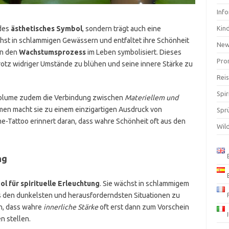
Inf
ndes
ästhetisches Symbol
, sondern trägt auch eine
Kin
chst in schlammigen Gewässern und entfaltet ihre Schönheit
Ne
en den
Wachstumsprozess
im Leben symbolisiert. Dieses
Pro
 trotz widriger Umstände zu blühen und seine innere Stärke zu
Rei
Spir
tusblume zudem die Verbindung zwischen
Materiellem und
ormen macht sie zu einem einzigartigen Ausdruck von
Spr
me-Tattoo erinnert daran, dass wahre Schönheit oft aus den
Wil
ng
l für spirituelle Erleuchtung
. Sie wächst in schlammigem
aus den dunkelsten und herausforderndsten Situationen zu
n, dass wahre
innerliche Stärke
oft erst dann zum Vorschein
 stellen.