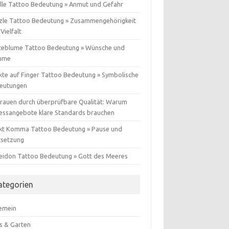
lle Tattoo Bedeutung » Anmut und Gefahr
zle Tattoo Bedeutung » Zusammengehörigkeit
Vielfalt
teblume Tattoo Bedeutung » Wünsche und
ume
kte auf Finger Tattoo Bedeutung » Symbolische
eutungen
trauen durch überprüfbare Qualität: Warum
nessangebote klare Standards brauchen
kt Komma Tattoo Bedeutung » Pause und
tsetzung
eidon Tattoo Bedeutung » Gott des Meeres
ategorien
gemein
s & Garten