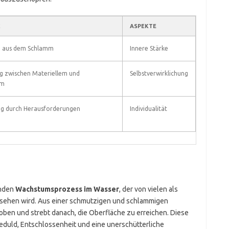
K
ASPEKTE
 aus dem Schlamm
Innere Stärke
g zwischen Materiellem und
Selbstverwirklichung
em
g durch Herausforderungen
Individualität
enden
Wachstumsprozess im Wasser
, der von vielen als
esehen wird. Aus einer schmutzigen und schlammigen
ben und strebt danach, die Oberfläche zu erreichen. Diese
 Geduld, Entschlossenheit und eine unerschütterliche