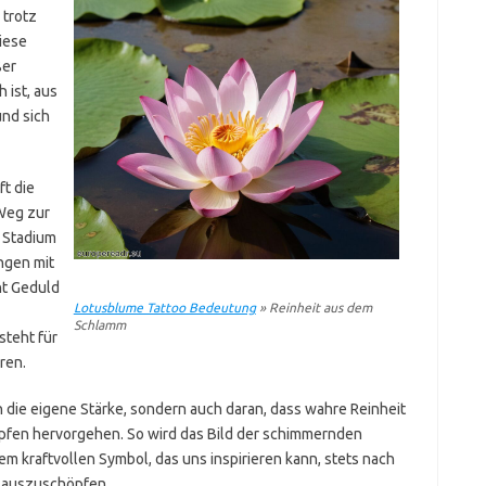
 trotz
iese
ßer
 ist, aus
nd sich
t die
Weg zur
 Stadium
ngen mit
ht Geduld
Lotusblume Tattoo Bedeutung
» Reinheit aus dem
Schlamm
teht für
ren.
n die eigene Stärke, sondern auch daran, dass wahre Reinheit
mpfen hervorgehen. So wird das Bild der schimmernden
 kraftvollen Symbol, das uns inspirieren kann, stets nach
l auszuschöpfen.