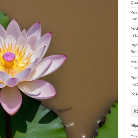
Qua
Puz
und 
Pus
Trä
Pun
Bed
Ver
Fit
Pun
For
Pos
K
All
Hau