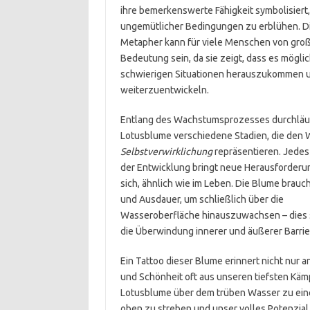
ihre bemerkenswerte Fähigkeit symbolisiert,
ungemütlicher Bedingungen zu erblühen. D
Metapher kann für viele Menschen von gro
Bedeutung sein, da sie zeigt, dass es möglich
schwierigen Situationen herauszukommen u
weiterzuentwickeln.
Entlang des Wachstumsprozesses durchläuf
Lotusblume verschiedene Stadien, die den 
Selbstverwirklichung
repräsentieren. Jedes
der Entwicklung bringt neue Herausforderu
sich, ähnlich wie im Leben. Die Blume brauc
und Ausdauer, um schließlich über die
Wasseroberfläche hinauszuwachsen – dies s
die Überwindung innerer und äußerer Barrie
Ein Tattoo dieser Blume erinnert nicht nur a
und Schönheit oft aus unseren tiefsten Kä
Lotusblume über dem trüben Wasser zu einem
oben zu streben und unser volles Potenzia