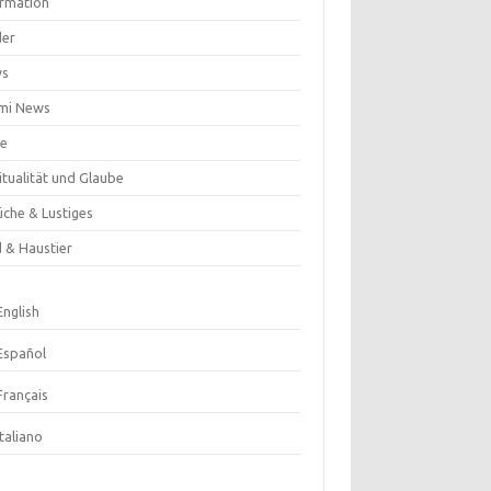
ormation
der
ws
mi News
se
itualität und Glaube
üche & Lustiges
d & Haustier
English
Español
Français
Italiano