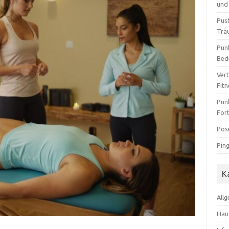
und 
Pus
Trä
Pun
Bed
Ver
Fit
Pun
For
Pos
Pin
K
All
Hau