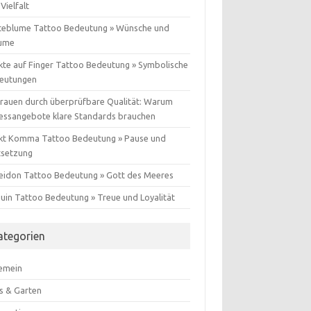
Vielfalt
teblume Tattoo Bedeutung » Wünsche und
ume
kte auf Finger Tattoo Bedeutung » Symbolische
eutungen
trauen durch überprüfbare Qualität: Warum
nessangebote klare Standards brauchen
kt Komma Tattoo Bedeutung » Pause und
tsetzung
eidon Tattoo Bedeutung » Gott des Meeres
guin Tattoo Bedeutung » Treue und Loyalität
ategorien
gemein
s & Garten