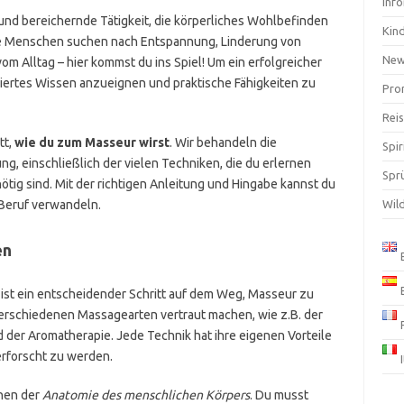
Inf
 und bereichernde Tätigkeit, die körperliches Wohlbefinden
Kin
ele Menschen suchen nach Entspannung, Linderung von
Ne
m Alltag – hier kommst du ins Spiel! Um ein erfolgreicher
diertes Wissen anzueignen und praktische Fähigkeiten zu
Pro
Rei
tt,
wie du zum Masseur wirst
. Wir behandeln die
Spir
, einschließlich der vielen Techniken, die du erlernen
Spr
ötig sind. Mit der richtigen Anleitung und Hingabe kannst du
 Beruf verwandeln.
Wil
en
 ist ein entscheidender Schritt auf dem Weg, Masseur zu
verschiedenen Massagearten vertraut machen, wie z.B. der
der Aromatherapie. Jede Technik hat ihre eigenen Vorteile
erforscht zu werden.
ehen der
Anatomie des menschlichen Körpers
. Du musst